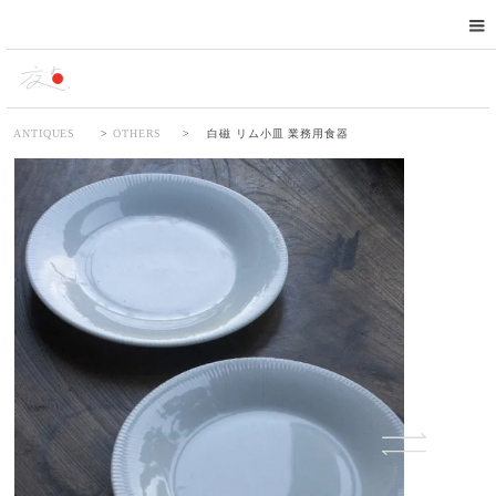
ANTIQUES
>
OTHERS
>
白磁 リム小皿 業務用食器