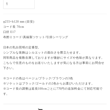
φ255×h120 mm (目安)
コード長 70cm
口径 E17
布撚りコード/真鍮製ソケット/引掛シーリング
日本の乳白照明の定番型。
シンプルな装飾はシルエットの面白さを際立たせます。
同等商品を複数在庫しておりますが微妙にサイズや色味が異なります。
こちらで任意のものをお送りいたしますが気になる方は事前にお問合せ
下さい。
※コードの色はベージュ/ブラック/ブラウンの3色
※ソケットはブラック/ゴールドの2色からお選びいただけます。
※コード長の調整は延長100cmごとに770円の追加料金にて対応可能で
す。