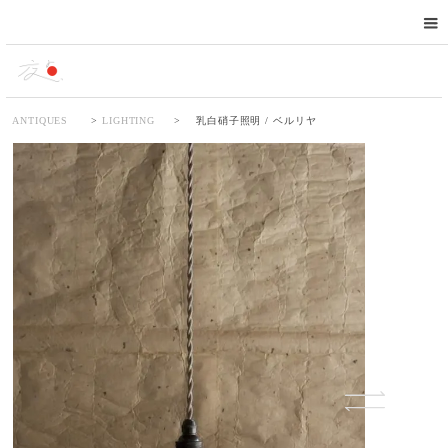
ANTIQUES
>
LIGHTING
>
乳白硝子照明 / ベルリヤ