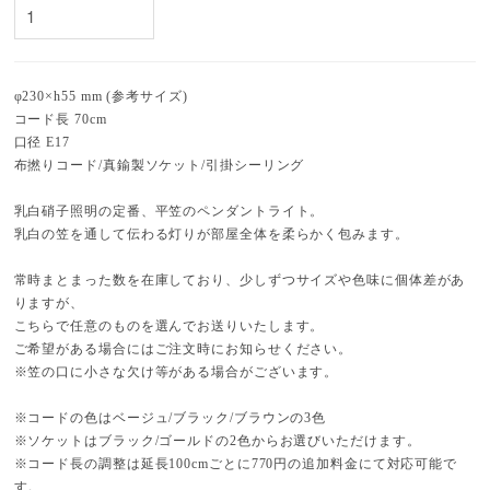
φ230×h55 mm (参考サイズ)
コード長 70cm
口径 E17
布撚りコード/真鍮製ソケット/引掛シーリング
乳白硝子照明の定番、平笠のペンダントライト。
乳白の笠を通して伝わる灯りが部屋全体を柔らかく包みます。
常時まとまった数を在庫しており、少しずつサイズや色味に個体差があ
りますが、
こちらで任意のものを選んでお送りいたします。
ご希望がある場合にはご注文時にお知らせください。
※笠の口に小さな欠け等がある場合がございます。
※コードの色はベージュ/ブラック/ブラウンの3色
※ソケットはブラック/ゴールドの2色からお選びいただけます。
※コード長の調整は延長100cmごとに770円の追加料金にて対応可能で
す。